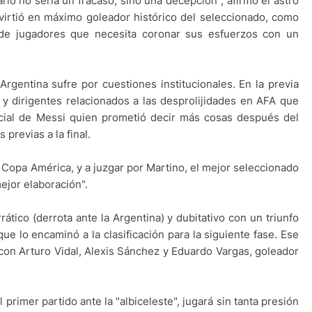
rio no sería un fracaso, sino una decepción", afirmó el astro
virtió en máximo goleador histórico del seleccionado, como
de jugadores que necesita coronar sus esfuerzos con un
Argentina sufre por cuestiones institucionales. En la previa
y dirigentes relacionados a las desprolijidades en AFA que
ecial de Messi quien prometió decir más cosas después del
previas a la final.
 Copa América, y a juzgar por Martino, el mejor seleccionado
ejor elaboración".
ático (derrota ante la Argentina) y dubitativo con un triunfo
ue lo encaminó a la clasificación para la siguiente fase. Ese
 con Arturo Vidal, Alexis Sánchez y Eduardo Vargas, goleador
 primer partido ante la "albiceleste", jugará sin tanta presión