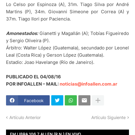
Lo Celso por Espinoza (A), 31m. Tiago Silva por André
Martins (P), 34m. Giovanni Simeone por Correa (A) y
37m. Tiago Ilori por Paciencia.
Amonestados:
Gianetti y Magallán (A); Tobías Figueiredo
y Sergio Oliveira (P).
Árbitro: Walter López (Guatemala), secundado por Leonel
Leal (Costa Rica) y Gerson López (Guatemala).
Estadio: Joao Havelange (Río de Janeiro).
PUBLICADO EL 04/08/16
POR INFOALLEN – MAIL:
noticias@infoallen.com.ar
Facebook
Artículo Anterior
Artículo Siguiente
FM LIBRA 106.7 ALLEN (R.N.) EN VIVO