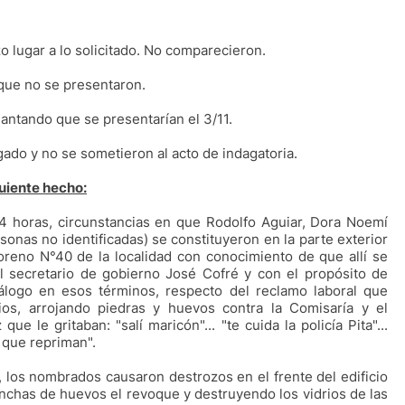
o lugar a lo solicitado. No comparecieron.
rque no se presentaron.
antando que se presentarían el 3/11.
ado y no se sometieron al acto de indagatoria.
guiente hecho:
44 horas, circunstancias en que Rodolfo Aguiar, Dora Noemí
onas no identificadas) se constituyeron en la parte exterior
reno N°40 de la localidad con conocimiento de que allí se
l secretario de gobierno José Cofré y con el propósito de
iálogo en esos términos, respecto del reclamo laboral que
ios, arrojando piedras y huevos contra la Comisaría y el
que le gritaban: "salí maricón"... "te cuida la policía Pita"...
 que repriman".
, los nombrados causaron destrozos en el frente del edificio
anchas de huevos el revoque y destruyendo los vidrios de las