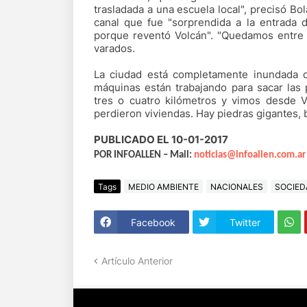
trasladada a una escuela local", precisó B
canal que fue "sorprendida a la entrada 
porque reventó Volcán". "Quedamos entre d
varados.
La ciudad está completamente inundada c
máquinas están trabajando para sacar las 
tres o cuatro kilómetros y vimos desde V
perdieron viviendas. Hay piedras gigantes, 
PUBLICADO EL 10-01-2017
POR INFOALLEN – Mail:
noticias@infoallen.com.ar
Tags
MEDIO AMBIENTE
NACIONALES
SOCIED
Facebook
Twitter
Artículo Anterior