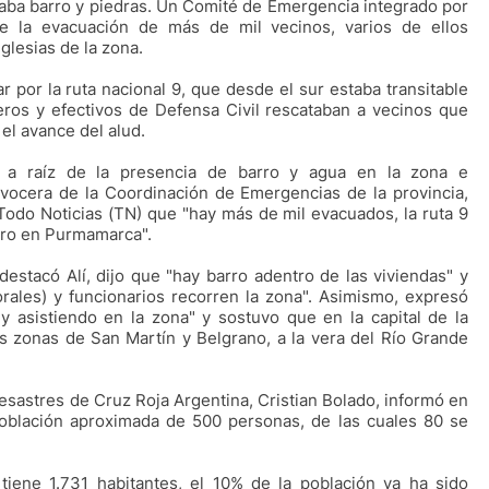
raba barro y piedras. Un Comité de Emergencia integrado por
 la evacuación de más de mil vecinos, varios de ellos
glesias de la zona.
tar por la ruta nacional 9, que desde el sur estaba transitable
eros y efectivos de Defensa Civil rescataban a vecinos que
el avance del alud.
a a raíz de la presencia de barro y agua en la zona e
vocera de la Coordinación de Emergencias de la provincia,
 Todo Noticias (TN) que "hay más de mil evacuados, la ruta 9
otro en Purmamarca".
destacó Alí, dijo que "hay barro adentro de las viviendas" y
ales) y funcionarios recorren la zona". Asimismo, expresó
y asistiendo en la zona" y sostuvo que en la capital de la
as zonas de San Martín y Belgrano, a la vera del Río Grande
esastres de Cruz Roja Argentina, Cristian Bolado, informó en
blación aproximada de 500 personas, de las cuales 80 se
iene 1.731 habitantes, el 10% de la población ya ha sido