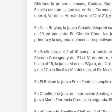
Chirinos la primera semana, Gustavo Quel
Familia estarán las juezas Andrea Tormena 
enero), Verónica Hernández (del 12 al 21), 
En Villa Regina, la jueza Claudia Vesprini c
el 20 en adelante. En Choele Choel las j
primera y la segunda quincena, respectivam
En Bariloche, del 2 al 10 cumplirá funcion
Ricardo Calcagno y del 21 al 31 de enero, M
hasta el 15, la jueza Marcela Pájaro, del 2 al 
y del 17 a la finalización del mes, el Dr. Mar
En El Bolsón la jueza Erika Fontela cumplirá 
En Cipolletti el juez de Instrucción Santia
jueza María Florencia Caruso, la segunda. El
En el fuero de Familia y Civil, del 2 al 15 e