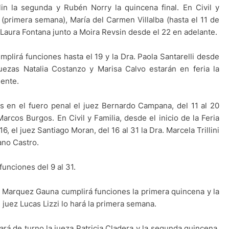
in la segunda y Rubén Norry la quincena final. En Civil y
(primera semana), María del Carmen Villalba (hasta el 11 de
y Laura Fontana junto a Moira Revsin desde el 22 en adelante.
umplirá funciones hasta el 19 y la Dra. Paola Santarelli desde
uezas Natalia Costanzo y Marisa Calvo estarán en feria la
ente.
es en el fuero penal el juez Bernardo Campana, del 11 al 20
arcos Burgos. En Civil y Familia, desde el inicio de la Feria
16, el juez Santiago Moran, del 16 al 31 la Dra. Marcela Trillini
iano Castro.
funciones del 9 al 31.
go Marquez Gauna cumplirá funciones la primera quincena y la
 juez Lucas Lizzi lo hará la primera semana.
stará de turno la jueza Patricia Cladera y la segunda quincena,