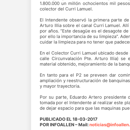
1.800.000 un millón ochocientos mil pesos
colector del Curri Lamuel.
El Intendente observó la primera parte de 
Arturo Illia sobre el canal Curri Lamuel. Al
por años. “Este desagüe es el desagote de 
por ello la importancia de su limpieza". Ade
cuidar la limpieza para no tener que padece
En el Colector Curri Lamuel ubicado desde 
calle Circunvalación Pte. Arturo Illia) se
material obtenido, mejoramiento de la ban
En tanto para el P2 se preveen dar comin
ampliación y reestructuración de banquinas
y mayor trayectoria.
Por su parte, Eduardo Artero presidente 
tomada por el Intendente al realizar este pl
de dejar espacio para que las maquinas pued
PUBLICADO EL 18-03-2017
POR INFOALLEN – Mail:
noticias@infoallen