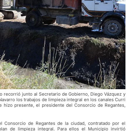
llo recorrió junto al Secretario de Gobierno, Diego Vázquez y
avarro los trabajos de limpieza integral en los canales Curri
 hizo presente, el presidente del Consorcio de Regantes,
el Consorcio de Regantes de la ciudad, contratado por el
lan de limpieza integral. Para ellos el Municipio invirtió