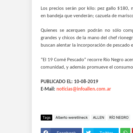
Los precios serán por kilo: pez gallo $180
en bandeja que venderán; cazuela de marisco
Quienes se acerquen podrán no sólo compr
grandes y chicos de la mano del chef rioneg
buscan alentar la incorporación de pescado en
“El 19 Comé Pescado” recorre Río Negro acerc
comunidad, y además promueve el consumo d
PUBLICADO EL: 10-08-2019
E-Mail:
noticias@infoallen.com.ar
Tags
Alberto weretilneck
ALLEN
RÍO NEGRO
Facebook
Twitter