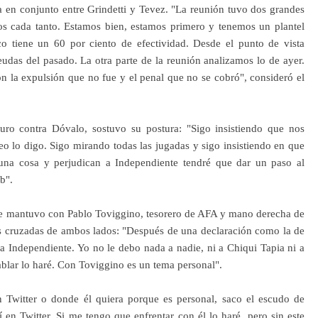
a en conjunto entre Grindetti y Tevez. "La reunión tuvo dos grandes
 cada tanto. Estamos bien, estamos primero y tenemos un plantel
co tiene un 60 por ciento de efectividad. Desde el punto de vista
eudas del pasado. La otra parte de la reunión analizamos lo de ayer.
n la expulsión que no fue y el penal que no se cobró", consideró el
uro contra Dóvalo, sostuvo su postura: "Sigo insistiendo que nos
o lo digo. Sigo mirando todas las jugadas y sigo insistiendo en que
 una cosa y perjudican a Independiente tendré que dar un paso al
b".
e que mantuvo con Pablo Toviggino, tesorero de AFA y mano derecha de
es cruzadas de ambos lados: "Después de una declaración como la de
a Independiente. Yo no le debo nada a nadie, ni a Chiqui Tapia ni a
blar lo haré. Con Toviggino es un tema personal".
 Twitter o donde él quiera porque es personal, saco el escudo de
 en Twitter. Si me tengo que enfrentar con él lo haré, pero sin este