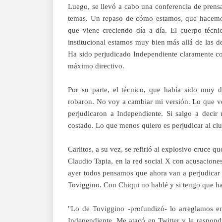
Luego, se llevó a cabo una conferencia de prens
temas. Un repaso de cómo estamos, que hacemos
que viene creciendo día a día. El cuerpo técni
institucional estamos muy bien más allá de las d
Ha sido perjudicado Independiente claramente co
máximo directivo.
Por su parte, el técnico, que había sido muy d
robaron. No voy a cambiar mi versión. Lo que ve
perjudicaron a Independiente. Si salgo a decir
costado. Lo que menos quiero es perjudicar al clu
Carlitos, a su vez, se refirió al explosivo cruc
Claudio Tapia, en la red social X con acusacion
ayer todos pensamos que ahora van a perjudicar 
Toviggino. Con Chiqui no hablé y si tengo que ha
"Lo de Toviggino -profundizó- lo arreglamos en
Independiente. Me atacó en Twitter y le respondí