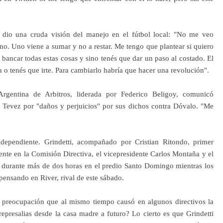
 dio una cruda visión del manejo en el fútbol local: "No me veo
no. Uno viene a sumar y no a restar. Me tengo que plantear si quiero
ue bancar todas estas cosas y sino tenés que dar un paso al costado. El
 o tenés que irte. Para cambiarlo habría que hacer una revolución".
Argentina de Arbitros, liderada por Federico Beligoy, comunicó
 Tevez por "daños y perjuicios" por sus dichos contra Dóvalo. "Me
ependiente. Grindetti, acompañado por Cristian Ritondo, primer
ente en la Comisión Directiva, el vicepresidente Carlos Montaña y el
T durante más de dos horas en el predio Santo Domingo mientras los
pensando en River, rival de este sábado.
 la preocupación que al mismo tiempo causó en algunos directivos la
epresalias desde la casa madre a futuro? Lo cierto es que Grindetti