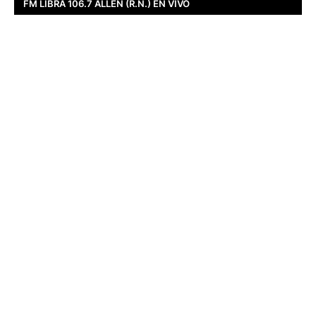
FM LIBRA 106.7 ALLEN (R.N.) EN VIVO