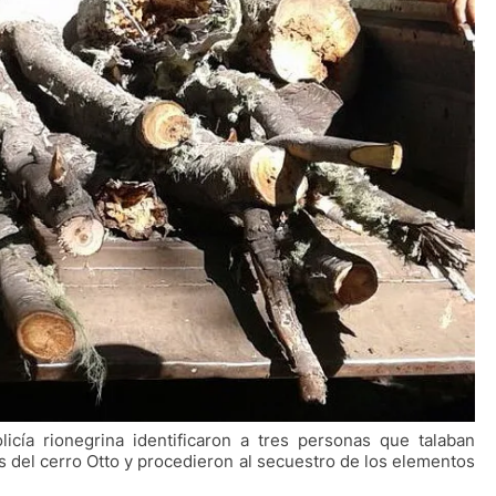
icía rionegrina identificaron a tres personas que talaban
as del cerro Otto y procedieron al secuestro de los elementos