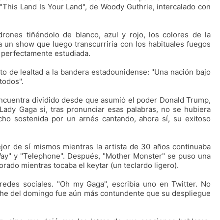
 "This Land Is Your Land", de Woody Guthrie, intercalado con
drones tiñéndolo de blanco, azul y rojo, los colores de la
 un show que luego transcurriría con los habituales fuegos
ía perfectamente estudiada.
to de lealtad a la bandera estadounidense: "Una nación bajo
 todos".
ncuentra dividido desde que asumió el poder Donald Trump,
Lady Gaga si, tras pronunciar esas palabras, no se hubiera
o sostenida por un arnés cantando, ahora sí, su exitoso
mejor de sí mismos mientras la artista de 30 años continuaba
ay" y "Telephone". Después, "Mother Monster" se puso una
rado mientras tocaba el keytar (un teclardo ligero).
 redes sociales. "Oh my Gaga", escribía uno en Twitter. No
oche del domingo fue aún más contundente que su despliegue