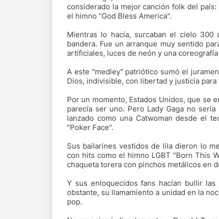
considerado la mejor canción folk del país:
el himno "God Bless America".
Mientras lo hacía, surcaban el cielo 300 
bandera. Fue un arranque muy sentido para
artificiales, luces de neón y una coreograf
A este "medley" patriótico sumó el juramen
Dios, indivisible, con libertad y justicia para
Por un momento, Estados Unidos, que se e
parecía ser uno. Pero Lady Gaga no sería 
lanzado como una Catwoman desde el tech
"Poker Face".
Sus bailarines vestidos de lila dieron lo 
con hits como el himno LGBT "Born This W
chaqueta torera con pinchos metálicos en do
Y sus enloquecidos fans hacían bullir las
obstante, su llamamiento a unidad en la n
pop.