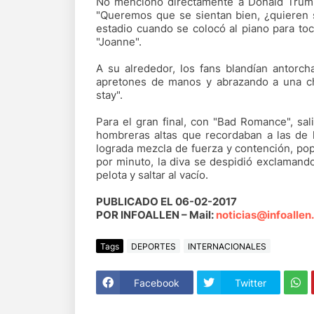
No mencionó directamente a Donald Trump,
"Queremos que se sientan bien, ¿quieren s
estadio cuando se colocó al piano para toc
"Joanne".
A su alrededor, los fans blandían antorc
apretones de manos y abrazando a una ch
stay".
Para el gran final, con "Bad Romance", sa
hombreras altas que recordaban a las de 
lograda mezcla de fuerza y contención, pop
por minuto, la diva se despidió exclamando
pelota y saltar al vacío.
PUBLICADO EL 06-02-2017
POR INFOALLEN – Mail:
noticias@infoallen
Tags
DEPORTES
INTERNACIONALES
Facebook
Twitter