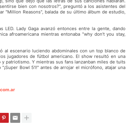
 sino que dejó que las letras de sus canciones hablaran.
entirse bien con nosotros?", preguntó a los asistentes del
ar "Million Reasons", balada de su último álbum de estudio,
has LED. Lady Gaga avanzó entonces entre la gente, dando
ica afroamericana mientras entonaba "why don't you stay,
lió al escenario luciendo abdominales con un top blanco de
los jugadores de fútbol americano. El show resultó en una
 y patriotismo. Y mientras sus fans lanzanban miles de tuits
 "¡Super Bowl 51!" antes de arrojar el micrófono, atajar una
.com.ar