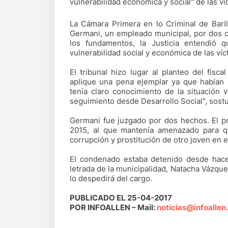
vulnerabilidad económica y social" de las ví
La Cámara Primera en lo Criminal de Bari
Germani, un empleado municipal, por dos 
los fundamentos, la Justicia entendió 
vulnerabilidad social y económica de las víc
El tribunal hizo lugar al planteo del fi
aplique una pena ejemplar ya que habían s
tenía claro conocimiento de la situación 
seguimiento desde Desarrollo Social", sostuv
Germani fue juzgado por dos hechos. El pr
2015, al que mantenía amenazado para qu
corrupción y prostitución de otro joven en el
El condenado estaba detenido desde hace
letrada de la municipalidad, Natacha Vázquez
lo despedirá del cargo.
PUBLICADO EL 25-04-2017
POR INFOALLEN – Mail:
noticias@infoallen