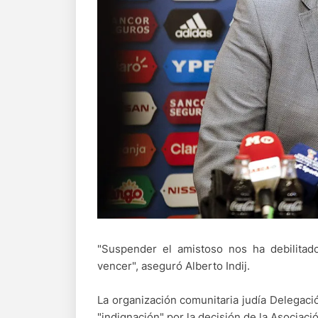
"Suspender el amistoso nos ha debilit
vencer", aseguró Alberto Indij.
La organización comunitaria judía Delegaci
"indignación" por la decisión de la Asociac