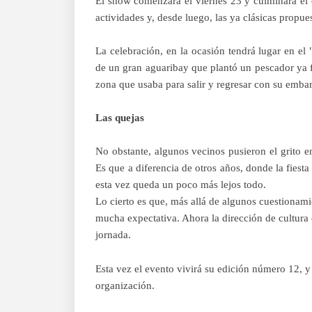
El show comenzará el viernes 23 y culminará el 
actividades y, desde luego, las ya clásicas propue
La celebración, en la ocasión tendrá lugar en el "
de un gran aguaribay que plantó un pescador ya f
zona que usaba para salir y regresar con su emba
Las quejas
No obstante, algunos vecinos pusieron el grito en 
Es que a diferencia de otros años, donde la fiesta
esta vez queda un poco más lejos todo.
Lo cierto es que, más allá de algunos cuestionamie
mucha expectativa. Ahora la dirección de cultura
jornada.
Esta vez el evento vivirá su edición número 12, y
organización.