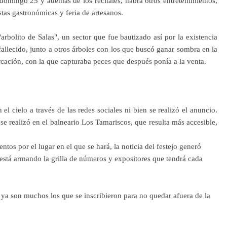
domingo 25 y además de los recitales, habrá otros entretenimientos,
stas gastronómicas y feria de artesanos.
arbolito de Salas", un sector que fue bautizado así por la existencia
allecido, junto a otros árboles con los que buscó ganar sombra en la
rcación, con la que capturaba peces que después ponía a la venta.
el cielo a través de las redes sociales ni bien se realizó el anuncio.
 se realizó en el balneario Los Tamariscos, que resulta más accesible,
ntos por el lugar en el que se hará, la noticia del festejo generó
 está armando la grilla de números y expositores que tendrá cada
 ya son muchos los que se inscribieron para no quedar afuera de la